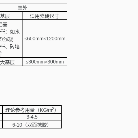
室外
基层
适用瓷砖尺寸
定基
：如水
≤
600mm
×
1200mm
浆
/
混凝
、砖墙
等
≤
300mm
×
300mm
大基层
：
2
理论参考用量（
KG/m
）
3-4.5
6-10
（双面抹胶）