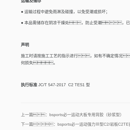
运输及储存
●
运输过程中避免雨淋及碰撞，以免受潮或损坏；
●
本品需储存在阴凉干燥处，防止受潮，已
声明
施工时请按施工工艺的指示进行，如有不确定情况
何损失。
执行标准
JC/T 547-2017 C2 TES1 型
上一篇：bsports必一运动大板专用背胶（砂浆型）
下一篇：bsports必一运动强力Ⅲ型C2/岩板C2T