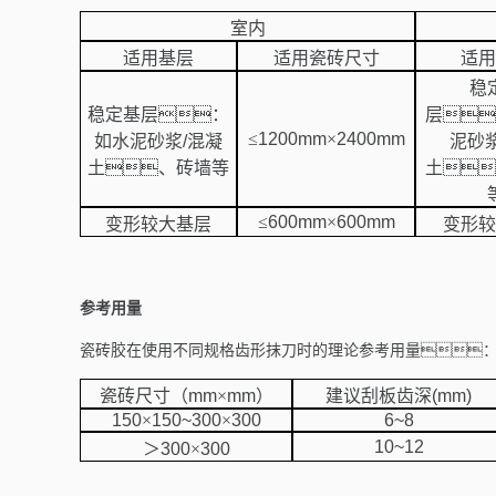
室内
适用基层
适用瓷砖尺寸
适用
稳
稳定基层：
层
≤
1200mm
×
2400mm
如水泥砂浆
/
混凝
泥砂
土、砖墙等
土
≤
600mm
×
600mm
变形较大基层
变形较
参考用量
瓷砖胶在使用不同规格齿形抹刀时的理论参考用量
瓷砖尺寸（
mm
×
mm
）
建议刮板齿深
(mm)
150
×
150~300
×
300
6~8
10~12
＞
300
×
300