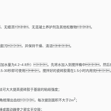
、无蜡渍、无混凝土养护剂及其他松散物。
他脏污，并保持干燥、清洁。
剂加水量为4.2~4.8升）。先将水加入到搅拌桶中，
15-30
秒即可使用。搅拌好的瓷砖胶需在
1.5
小时内用完
法可大大提高瓷砖胶于基层的粘结强度；
2
角梳理出齿纹，每次披刮面积不大于
2m
；
锤或震动器使之密实无空鼓；