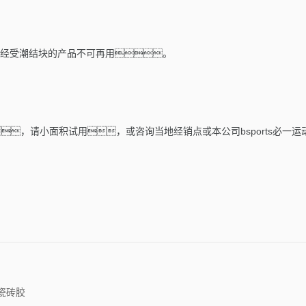
经受潮结块的产品不可再用。
，请小面积试用，或咨询当地经销点或本公司bsports必一
E瓷砖胶