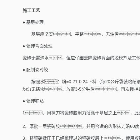
施工工艺
●
基层处理
基层应坚实、平整、无油污
●
瓷砖背面处理
瓷砖无需泡水，但应仔细去除瓷砖背面的脱模剂及其
●
配制瓷砖胶
按照水：粉
=0.21-0.24
下料（每20公斤袋装粘结
均匀无结块。放置
3-5
分钟后，再次搅拌
●
瓷砖铺贴
1、
用抹刀将瓷砖胶用力薄涂于基层之上，此
2、
厚批一层瓷砖胶，并用合适的齿形抹刀沿
60
度
3、
将瓷砖揉压于已经梳理过的瓷砖胶层上，使用胶