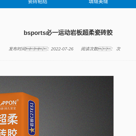
瓷砖粘结
填缝美缝
胶类产品
修缮产品
修缮案
bsports必一运动岩板超柔瓷砖胶
发布时间：2022-07-26
阅读次数：
次