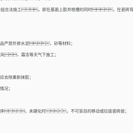
胶组合法施工。即在基面上胶并梳槽的同时，在瓷砖
品严禁外掺水泥、砂等材料；
大风、霜冻等天气下施工；
应去除重新抹胶；
情况；
序，未硬化时，不可盲目的移动或拉拔瓷砖层；