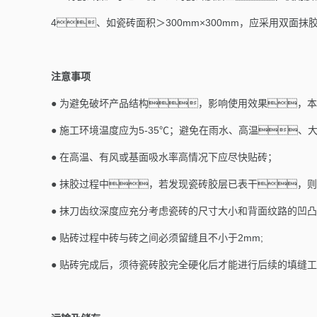
4、
如瓷砖面积＞
300mm
×
300mm
，应采用双面抹
注意事项
●
为避免破坏产品结构，影响使用效果，本
●
施工环境温度应为
5-35
℃；避免在雨水、高温、
●
在高温、有风或基面吸水率高情况下应尽快贴砖；
●
抹胶过程中，若发现瓷砖胶层已表干，则
●
抹刀齿纹深度应充分考虑瓷砖的尺寸大小和背面纹路的凹凸
●
贴砖过程中砖与砖之间必须留缝且不小于
2mm;
●
贴砖完成后，须待瓷砖胶完全硬化后才能进行后续的填缝工