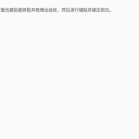
背面也披刮瓷砖胶并梳理出齿纹，然后进行铺贴并揉压到位。