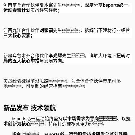
河南商丘合作伙伴
夏本富
先生，深度分享
bsports必一
运动春雷计划
实战经营经验；
江西九江合作伙伴
刘家福
先生，拆解当下建材行业经营
三大核心要素
；
新疆乌鲁木齐合作伙伴
李光辉
先生，详解大环境下
扭转时
局的五大核心举措
与发展方向。
实战经验碰撞前沿思路，为全体合作伙伴带来可落
地、可复制的经营指南。
新品发布
技术领航
bsports必一运动始终坚持
以市场需求为导向、以技
术创新为核心
，持续打造硬核竞争力。
峰会上，
bsports必一运动股份技术研发总监刘轶麟