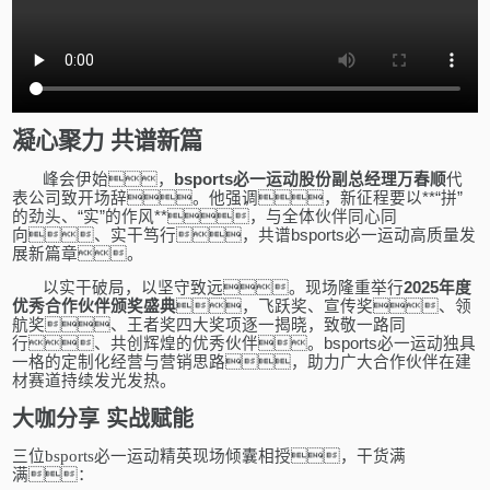
凝心聚力
共谱新篇
峰会伊始，
bsports必一运动股份副总经理万春顺
代
表公司致开场辞。他强调，新征程要以
**“
拼
”
的劲头、
“
实
”
的作风
**
，与全体伙伴同心同
向、实干笃行，共谱bsports必一运动高质量发
展新篇章。
以实干破局，以坚守致远。现场隆重举行
2025
年度
优秀合作伙伴颁奖盛典
，飞跃奖、宣传奖、领
航奖、王者奖四大奖项逐一揭晓，致敬一路同
行、共创辉煌的优秀伙伴。bsports必一运动独具
一格的定制化经营与营销思路，助力广大合作伙伴在建
材赛道持续发光发热。
大咖分享
实战赋能
三位
bsports必一运动
精英现场倾囊相授，干货满
满：