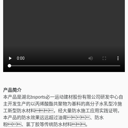
产品简介
本产品是湖北bsports必一运动建材股份有限公司研发中心自
主开发生产的以丙烯酸酯共聚物为基料的高分子水乳型冷施
工新型防水材料，经大量防水施工应用实践证明，
本产品的防水效果远远超过油膏、防水
粉、氯丁胶等传统防水材料。