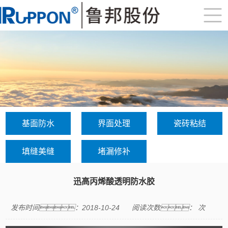
基面防水
界面处理
瓷砖粘结
填缝美缝
堵漏修补
迅高丙烯酸透明防水胶
发布时间：2018-10-24
阅读次数：
次