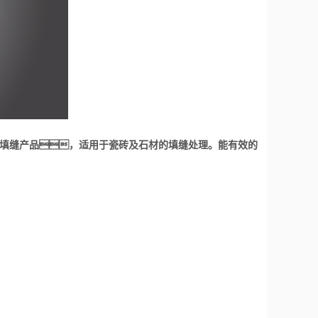
饰填缝产品，适用于瓷砖及石材的填缝处理。
能有效的