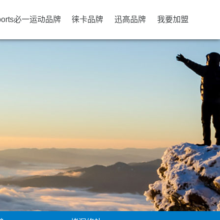
ports必一运动品牌
徕卡品牌
迅高品牌
我要加盟