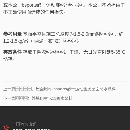
或本公司bsports必一运动部。本公司不承担由于
不正确使用而造成的任何损失。
参考
用量
基面平整且施工总厚度为
1.5-2.0mm
时，约
1.2-1.5
kg/㎡（“两涂一布”法）。
存放条件
存放于阴凉、干燥、无日光直射处
5-35
℃
储存。
上一篇：屋面用材-bsports必一运动金属屋面防水涂料
下一篇：外墙用材-K11防水浆料
全国咨询热线