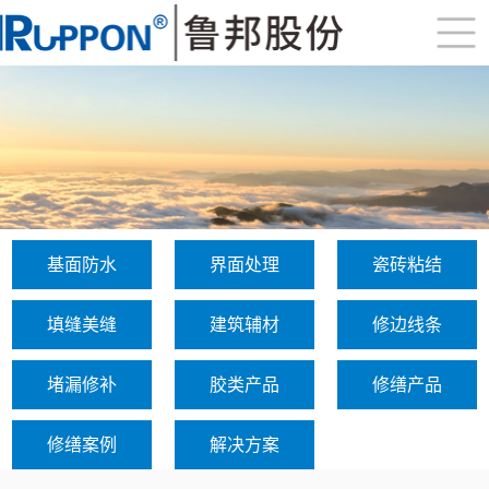
基面防水
界面处理
瓷砖粘结
填缝美缝
建筑辅材
修边线条
堵漏修补
胶类产品
修缮产品
修缮案例
解决方案