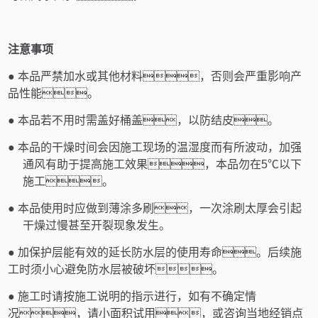
注意事项
● 本品严禁加水或其他材料，否则会严重影响产
品性能。
● 本品若不用时需盖好桶盖，以防结皮。
● 本品的干燥时间会因施工现场的温湿度而有所波动，加强
通风有助于提高施工效果，本品勿在
5
℃以下
施工。
● 本品使用时应做到薄涂多刷，一次涂刷太厚会引起
干燥过慢甚至开裂现象发生。
● 加保护层能有效的延长防水层的使用寿命。后续施
工时须小心避免防水层被破坏。
● 施工时请按施工说明的指示进行，如有不确定情
况，请小面积试用，或咨询当地经销点