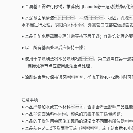
● 金属基面需进行除锈，推荐使用bsports必一运动铁锈转
● 水泥基面须清洁、平整、稳固。孔隙
水不漏进行处理，阴阳角、外露管口底部应做成圆
● 本品作防水层罩面处理时需等待下层干透；作装饰处理必
● 以上所有基面处理后应保持干燥；
● 使用十字涂刷法将本品涂刷2
遍，第二遍需在第一遍
连接处等节点应使用此法重点处理；
● 涂刷结束后应保持通风，彻底干燥48
-
72后小时
注意事项
● 本品严禁加水或其他材料，否则会严重影响产品性
● 本品非饰面涂料，颜色的瑕疵不属于质量问题；
● 本品的干燥时间会因施工现场的温湿度不同而有所波动
● 本品勿在5℃以下及雨雪天施工，施工结束后48