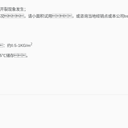
至开裂现象发生；
况，请小面积试用，或咨询当地经销点或本公司bsp
2
.5-1KG/m
：约
0
5℃储存。