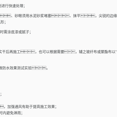
化剂进行快速处理；
、砂眼须用水泥砂浆堵塞、抹平，尖锐的边缘应除
弧形；
要时需涂底漆或腻子；
实干后再施工，也可以根据需要，辅之玻纤布或聚酯布以
可做防水效果测试实验。
能；
，加强通风有助于提高施工效果；
小时内避免淋雨；