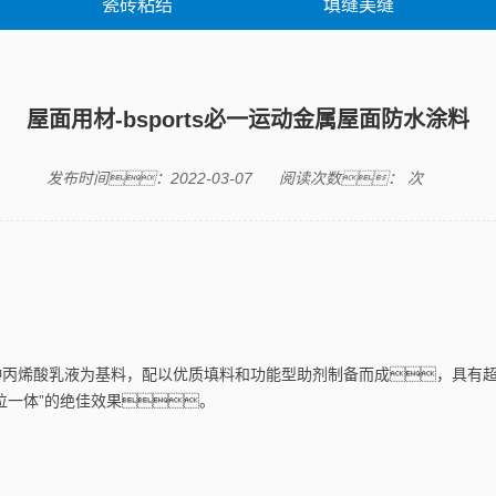
瓷砖粘结
填缝美缝
胶类产品
修缮产品
修缮案
屋面用材-bsports必一运动金属屋面防水涂料
发布时间：2022-03-07
阅读次数：
次
种丙烯酸乳液为基料，配以优质填料和功能型助剂制备而成，具有
位一体”的绝佳效果。