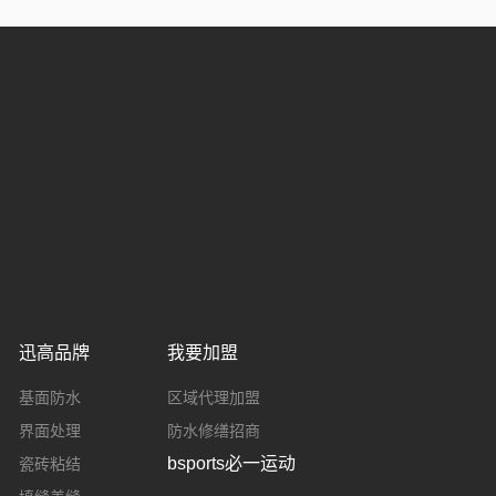
迅高品牌
我要加盟
基面防水
区域代理加盟
界面处理
防水修缮招商
bsports必一运动
瓷砖粘结