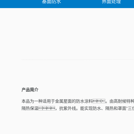
基面防水
界面处理
堵漏修补
产品简介
本品为一种适用于金属屋面的防水涂料。由高耐候特
隔热保温，抗紫外线。能实现防水、隔热和罩面“三