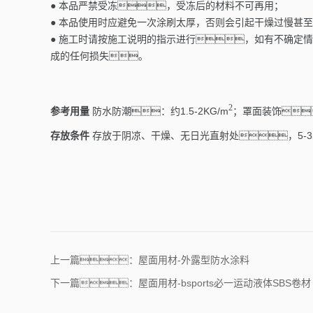
● 本品严禁受冻，受冻后的材料不可再用；
● 本品使用时应避免一次涂刷太厚，否则会引起干燥过慢甚
● 施工时请按施工说明的指示进行，如有不确定情
成的任何损失。
2
参考
用量
防水防潮：约
1.5
-
2
KG/m
；罩面装饰
存放条件
存放于阴凉、干燥、无日光直射处，5-3
上一篇：屋面用材-外露型防水涂料
下一篇：屋面用材-bsports必一运动液体SBS卷材