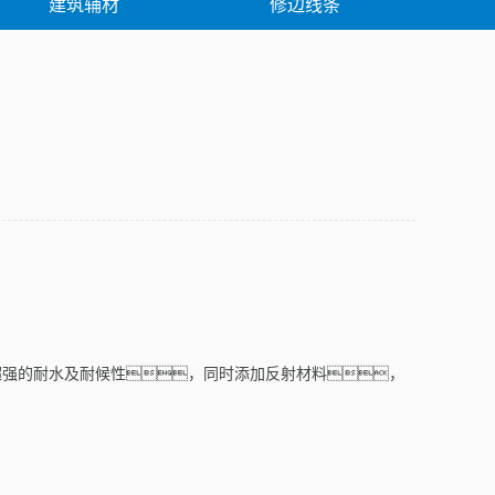
建筑辅材
修边线条
例
解决方案
超强的耐水及耐候性，同时添加反射材料，