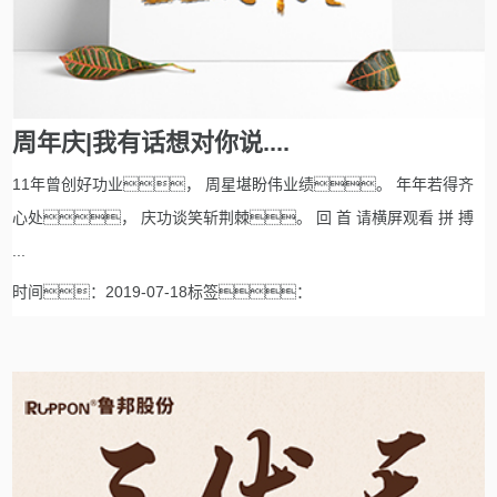
周年庆|我有话想对你说....
11年曾创好功业， 周星堪盼伟业绩。 年年若得齐
心处， 庆功谈笑斩荆棘。 回 首 请横屏观看 拼 搏
...
时间：2019-07-18标签：