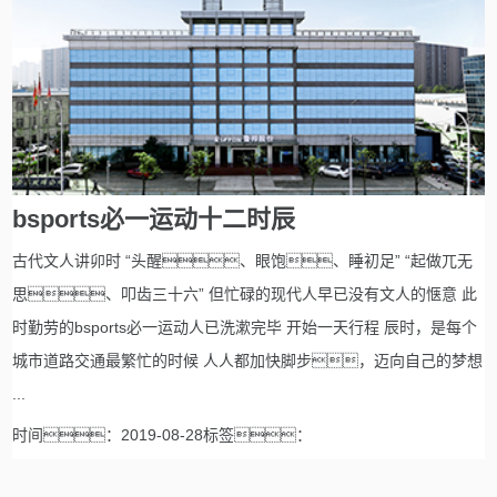
bsports必一运动十二时辰
古代文人讲卯时 “头醒、眼饱、睡初足” “起做兀无
思、叩齿三十六” 但忙碌的现代人早已没有文人的惬意 此
时勤劳的bsports必一运动人已洗漱完毕 开始一天行程 辰时，是每个
城市道路交通最繁忙的时候 人人都加快脚步，迈向自己的梦想
...
时间：2019-08-28标签：